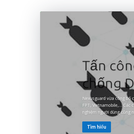
Tấn côn
chống D
Nexusguard vừa công bố các
FPT, Vietnamobile,… Các cu
nghiệm người dùng cũng nh
Tìm hiểu