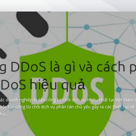
g DDoS là gì và cách
DoS hiệu quả
 doanh nghiệp bị tấn công từ chối dịch vụ nhiều nhất tại Việt Nam lầ
ộc tấn công từ chối dịch vụ phân tán chủ yếu gây ra các thiệt hại về 
ư...