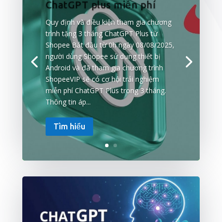
ChatGPT plus miễn phí
Quy định và điều kiện tham gia chương
trình tặng 3 tháng ChatGPT Plus từ
Shopee Bắt đầu từ 0h ngày 08/08/2025,
người dùng Shopee sử dụng thiết bị
Android và đã tham gia chương trình
ShopeeVIP sẽ có cơ hội trải nghiệm
miễn phí ChatGPT Plus trong 3 tháng.
Thông tin áp...
Tìm hiểu