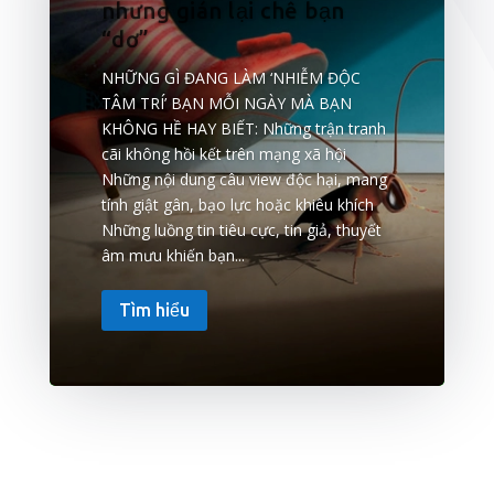
nhưng gián lại chê bạn
“dơ”
NHỮNG GÌ ĐANG LÀM ‘NHIỄM ĐỘC
TÂM TRÍ’ BẠN MỖI NGÀY MÀ BẠN
KHÔNG HỀ HAY BIẾT: Những trận tranh
cãi không hồi kết trên mạng xã hội
Những nội dung câu view độc hại, mang
tính giật gân, bạo lực hoặc khiêu khích
Những luồng tin tiêu cực, tin giả, thuyết
âm mưu khiến bạn...
Tìm hiểu