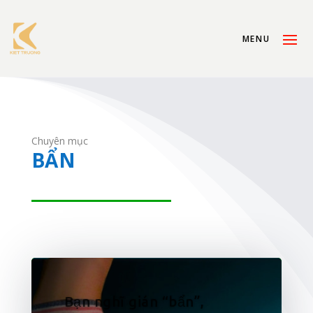
Chuyên mục
BẨN
Bạn nghĩ gián “bẩn”,