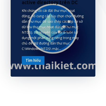
active directory trên DC
Khi chúng tôi cài đặt thư mục hoạt
động, nó cung cấp tùy chọn chọn đường
dẫn thư mục để sao chép các tệp cơ sở
dữ liệu thư mục hoạt động (Thư mục
NTDS). Lời khuyên của tôi là luôn sử
dụng một phân vùng riêng trong máy
chủ để giữ đường dẫn thư mục
C:\Windows\NTDS\ mặc...
Tìm hiểu