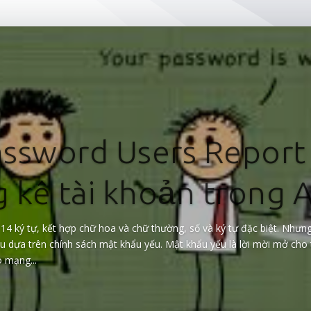
ssword Users Report
g kê tài khoản trong 
 14 ký tự, kết hợp chữ hoa và chữ thường, số và ký tự đặc biệt. Như
dựa trên chính sách mật khẩu yếu. Mật khẩu yếu là lời mời mở cho ti
 mạng...